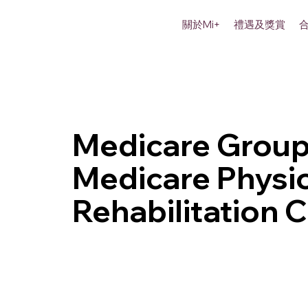
關於Mi+
禮遇及獎賞
Medicare Grou
Medicare Physi
Rehabilitation C